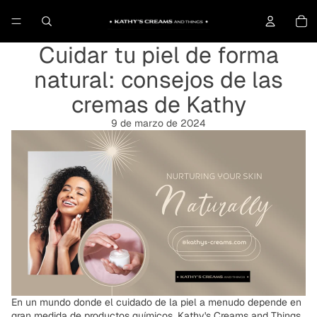
To
Cuidar tu piel de forma
natural: consejos de las
cremas de Kathy
9 de marzo de 2024
En un mundo donde el cuidado de la piel a menudo depende en
gran medida de productos químicos, Kathy's Creams and Things